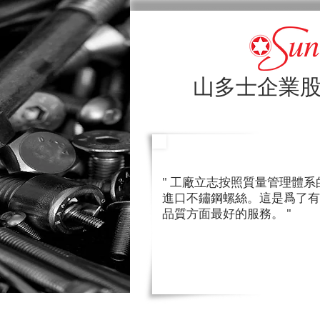
山多士企業
政策/ 
" 工廠立志按照質量管理體系的 
進口不鏽鋼螺絲。這是爲了有
品質方面最好的服務。 "