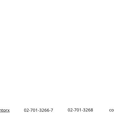
ราคาตั้ง Price List
สกรูหัวกลมผ่า เหล็ก เกลียวหุน
02-701-3268
co
ntorx
02-701-3266-7